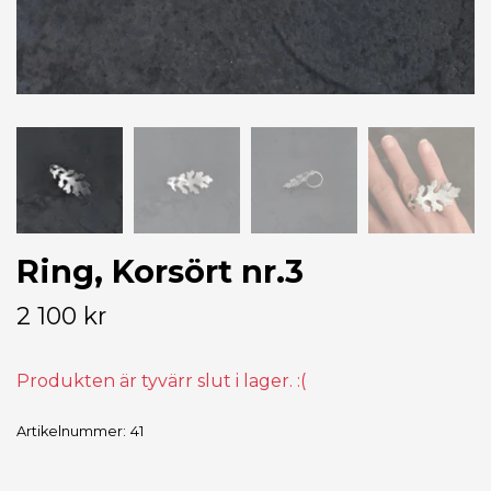
Ring, Korsört nr.3
2 100 kr
Produkten är tyvärr slut i lager. :(
Artikelnummer:
41